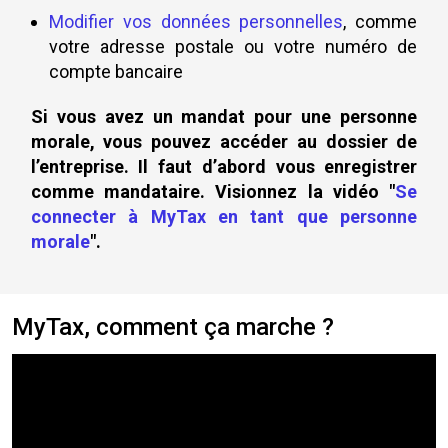
Modifier vos données personnelles
, comme
votre adresse postale ou votre numéro de
compte bancaire
Si vous avez un mandat pour une personne
morale, vous pouvez accéder au dossier de
l’entreprise. Il faut d’abord vous enregistrer
comme mandataire. Visionnez la vidéo "
Se
connecter à MyTax en tant que personne
morale
".
MyTax, comment ça marche ?
Contenu
vidéo
décrivant
ce