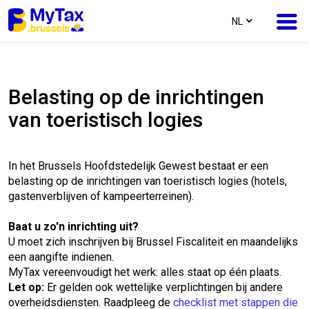
text.language
NL
Ga
Ga
naar
naar
Belasting op de inrichtingen
inhoud
navigatie
van toeristisch logies
In het Brussels Hoofdstedelijk Gewest bestaat er een
belasting op de inrichtingen van toeristisch logies (hotels,
gastenverblijven of kampeerterreinen).
Baat u zo'n inrichting uit?
U moet zich inschrijven bij Brussel Fiscaliteit en maandelijks
een aangifte indienen.
MyTax vereenvoudigt het werk: alles staat op één plaats.
Let op:
Er gelden ook wettelijke verplichtingen bij andere
overheidsdiensten. Raadpleeg de
checklist met stappen die