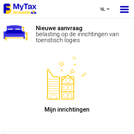
text.language
NL
Nieuwe aanvraag
Ga
Ga
belasting op de inrichtingen van
naar
naar
toeristisch logies
inhoud
navigatie
Mijn inrichtingen