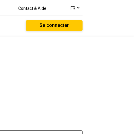
text.language
FR
Contact & Aide
Se connecter