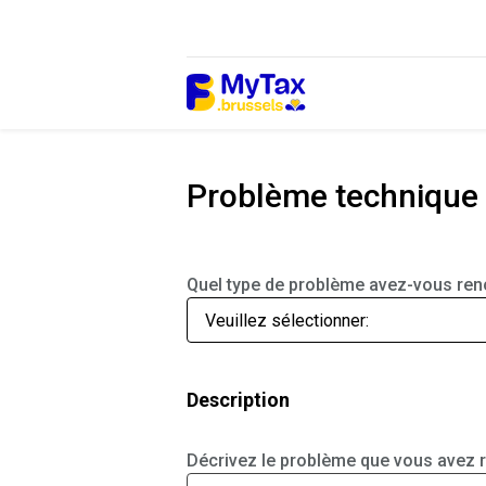
Passer
Passer
au
à
contenu
la
navigation
Problème technique
Quel type de problème avez-vous ren
Description
Décrivez le problème que vous avez re