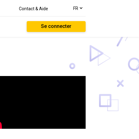
text.language
FR
Contact & Aide
Se connecter
ntenu
éo
rivant
.
nscription
st