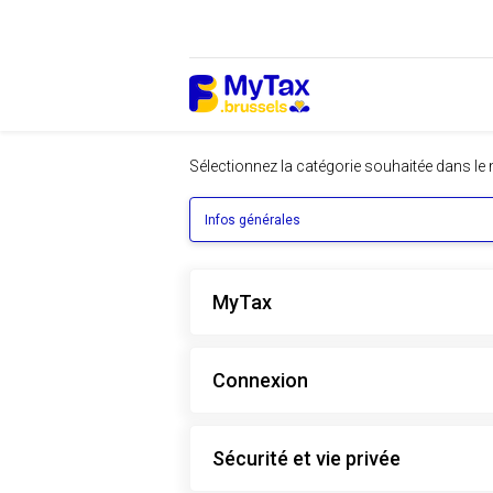
Passer
Passer
au
à
contenu
la
navigation
Sélectionnez la catégorie souhaitée dans le
Infos générales
MyTax
Connexion
Sécurité et vie privée